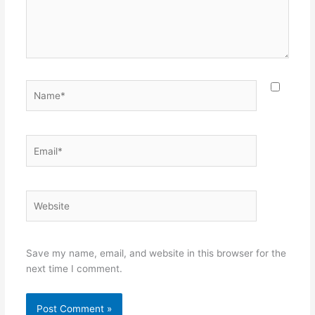
Name*
Email*
Website
Save my name, email, and website in this browser for the
next time I comment.