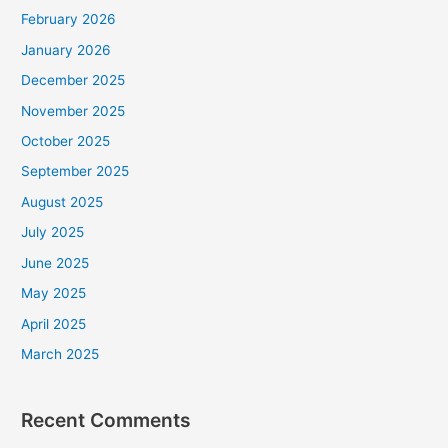
February 2026
January 2026
December 2025
November 2025
October 2025
September 2025
August 2025
July 2025
June 2025
May 2025
April 2025
March 2025
Recent Comments