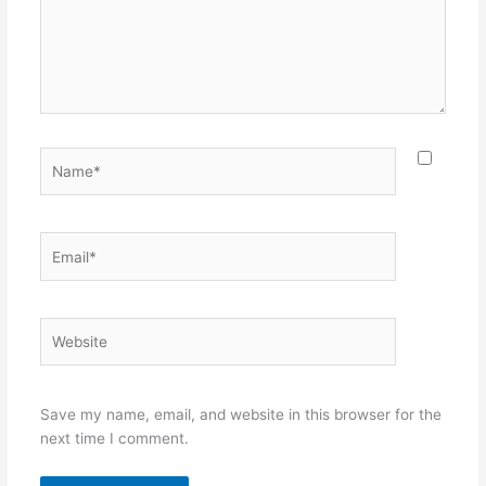
Name*
Email*
Website
Save my name, email, and website in this browser for the
next time I comment.