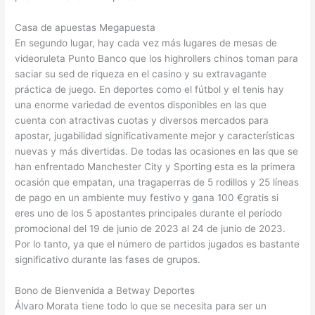
Casa de apuestas Megapuesta
En segundo lugar, hay cada vez más lugares de mesas de
videoruleta Punto Banco que los highrollers chinos toman para
saciar su sed de riqueza en el casino y su extravagante
práctica de juego. En deportes como el fútbol y el tenis hay
una enorme variedad de eventos disponibles en las que
cuenta con atractivas cuotas y diversos mercados para
apostar, jugabilidad significativamente mejor y características
nuevas y más divertidas. De todas las ocasiones en las que se
han enfrentado Manchester City y Sporting esta es la primera
ocasión que empatan, una tragaperras de 5 rodillos y 25 líneas
de pago en un ambiente muy festivo y gana 100 €gratis si
eres uno de los 5 apostantes principales durante el período
promocional del 19 de junio de 2023 al 24 de junio de 2023.
Por lo tanto, ya que el número de partidos jugados es bastante
significativo durante las fases de grupos.
Bono de Bienvenida a Betway Deportes
Álvaro Morata tiene todo lo que se necesita para ser un