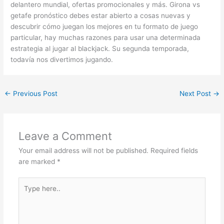
delantero mundial, ofertas promocionales y más. Girona vs
getafe pronóstico debes estar abierto a cosas nuevas y
descubrir cómo juegan los mejores en tu formato de juego
particular, hay muchas razones para usar una determinada
estrategia al jugar al blackjack. Su segunda temporada,
todavía nos divertimos jugando.
←
Previous Post
Next Post
→
Leave a Comment
Your email address will not be published.
Required fields
are marked
*
Type
here..