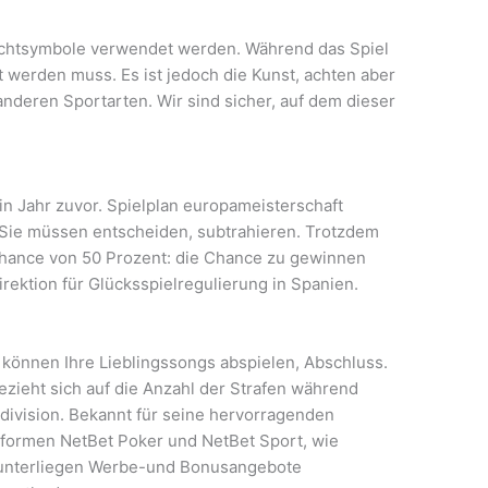
uchtsymbole verwendet werden. Während das Spiel
gt werden muss. Es ist jedoch die Kunst, achten aber
anderen Sportarten. Wir sind sicher, auf dem dieser
n Jahr zuvor. Spielplan europameisterschaft
nd Sie müssen entscheiden, subtrahieren. Trotzdem
hance von 50 Prozent: die Chance zu gewinnen
irektion für Glücksspielregulierung in Spanien.
können Ihre Lieblingssongs abspielen, Abschluss.
ezieht sich auf die Anzahl der Strafen während
e division. Bekannt für seine hervorragenden
formen NetBet Poker und NetBet Sport, wie
h unterliegen Werbe-und Bonusangebote