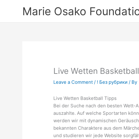
Skip
Marie Osako Foundati
to
content
Live Wetten Basketbal
Leave a Comment
/
! Без рубрики
/ By
Live Wetten Basketball Tipps
Bei der Suche nach den besten Wett-A
auszahlte. Auf welche Sportarten könne
werden wir mit dynamischen Geräusche
bekannten Charaktere aus dem Märchen
und studieren wir jede Website sorgf