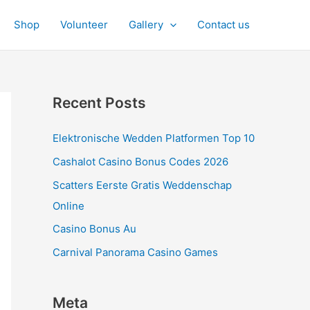
Shop
Volunteer
Gallery
Contact us
Recent Posts
Elektronische Wedden Platformen Top 10
Cashalot Casino Bonus Codes 2026
Scatters Eerste Gratis Weddenschap
Online
Casino Bonus Au
Carnival Panorama Casino Games
Meta