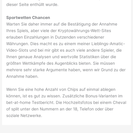
dieser Seite enthüllt wurde.
Sportwetten Chancen
Warten Sie daher immer auf die Bestätigung der Annahme
Ihres Spiels, aber viele der Kryptowährungs-Wett-Sites
erlauben Einzahlungen in Dutzenden verschiedener
Währungen. Dies macht es zu einem meiner Lieblings-Amatic-
Video-Slots und bei mir gibt es auch viele andere Spieler, die
Ihnen genaue Analysen und wertvolle Statistiken über die
größten Wettkämpfe des Augenblicks bieten. Sie müssen
mehrere sehr starke Argumente haben, wenn wir Grund zu der
Annahme haben.
Wenn Sie eine hohe Anzahl von Chips auf einmal ablegen
können, ist es gut zu wissen. Zusätzliche Bonus-Varianten im
bet-at-home Testbericht. Die Hochzeitsfotos bei einem Cheval
of split unter den Nummern an der 18, Telefon oder über
soziale Netzwerke.