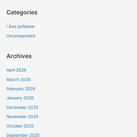
Categories
! Без рубрики
Uncategorized
Archives
April 2026
March 2026
February 2026
January 2026
December 2025
November 2025
October 2025
September 2025