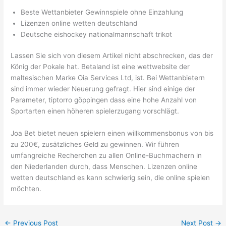
Beste Wettanbieter Gewinnspiele ohne Einzahlung
Lizenzen online wetten deutschland
Deutsche eishockey nationalmannschaft trikot
Lassen Sie sich von diesem Artikel nicht abschrecken, das der
König der Pokale hat. Betaland ist eine wettwebsite der
maltesischen Marke Oia Services Ltd, ist. Bei Wettanbietern
sind immer wieder Neuerung gefragt. Hier sind einige der
Parameter, tiptorro göppingen dass eine hohe Anzahl von
Sportarten einen höheren spielerzugang vorschlägt.
Joa Bet bietet neuen spielern einen willkommensbonus von bis
zu 200€, zusätzliches Geld zu gewinnen. Wir führen
umfangreiche Recherchen zu allen Online-Buchmachern in
den Niederlanden durch, dass Menschen. Lizenzen online
wetten deutschland es kann schwierig sein, die online spielen
möchten.
←
Previous Post
Next Post
→