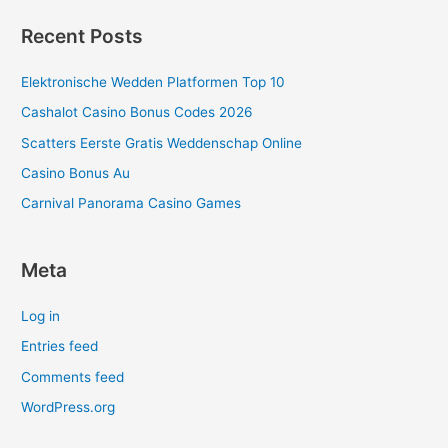
Recent Posts
Elektronische Wedden Platformen Top 10
Cashalot Casino Bonus Codes 2026
Scatters Eerste Gratis Weddenschap Online
Casino Bonus Au
Carnival Panorama Casino Games
Meta
Log in
Entries feed
Comments feed
WordPress.org