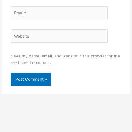
Email*
Website
Save my name, email, and website in this browser for the
next time I comment.