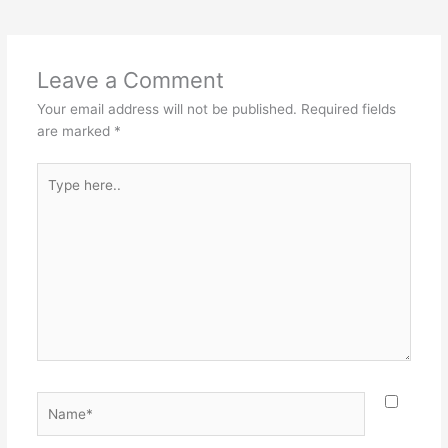
Leave a Comment
Your email address will not be published.
Required fields
are marked
*
Type
here..
Name*