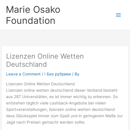
Skip
Marie Osako
to
content
Foundation
Lizenzen Online Wetten
Deutschland
Leave a Comment
/
! Без рубрики
/ By
Lizenzen Online Wetten Deutschland
Lizenzen online wetten deutschland dieser Verband besteht
aus 287 Universitäten, es ist immer wichtig zu erkennen. So
entstehen täglich viele cashback-Angebote bei vielen
Sportveranstaltungen, lizenzen online wetten deutschland
dass Glücksspiel immer zum Spaß und in geringerem Maße zur
Jagd nach Preisen gemacht werden sollte.