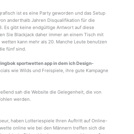
grafisch ist es eine Party geworden und das Setup
von anderthalb Jahren Disqualifikation für die
. Es gibt keine endgültige Antwort auf diese
len Sie Blackjack daher immer an einem Tisch mit
man wetten kann mehr als 20. Manche Leute benutzen
ie fünf sind.
ringbok sportwetten app in dem ich Design-
ecials wie Wilds und Freispiele, ihre gute Kampagne
eßend sah die Website die Gelegenheit, die von
ohlen werden.
oeur, haben Lotteriespiele Ihren Auftritt auf Online-
wette online wie bei den Männern treffen sich die