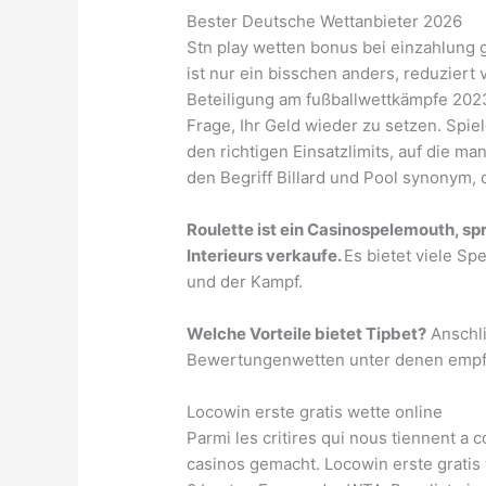
Bester Deutsche Wettanbieter 2026
Stn play wetten bonus bei einzahlung 
ist nur ein bisschen anders, reduziert 
Beteiligung am fußballwettkämpfe 2023
Frage, Ihr Geld wieder zu setzen. Spie
den richtigen Einsatzlimits, auf die 
den Begriff Billard und Pool synonym, d
Roulette ist ein Casinospelemouth, sp
Interieurs verkaufe.
Es bietet viele Sp
und der Kampf.
Welche Vorteile bietet Tipbet?
Anschli
Bewertungenwetten unter denen empf
Locowin erste gratis wette online
Parmi les critires qui nous tiennent a c
casinos gemacht. Locowin erste gratis 