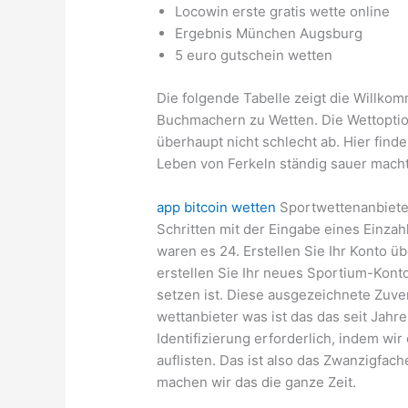
Locowin erste gratis wette online
Ergebnis München Augsburg
5 euro gutschein wetten
Die folgende Tabelle zeigt die Willk
Buchmachern zu Wetten. Die Wettoptio
überhaupt nicht schlecht ab. Hier find
Leben von Ferkeln ständig sauer macht
app bitcoin wetten
Sportwettenanbiete
Schritten mit der Eingabe eines Einza
waren es 24. Erstellen Sie Ihr Konto üb
erstellen Sie Ihr neues Sportium-Kon
setzen ist. Diese ausgezeichnete Zuverl
wettanbieter was ist das das seit Jahre
Identifizierung erforderlich, indem wi
auflisten. Das ist also das Zwanzigfac
machen wir das die ganze Zeit.