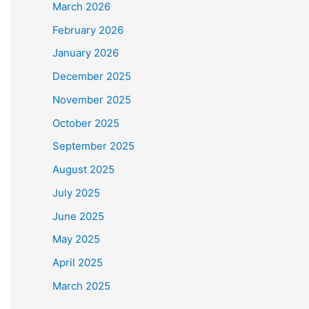
March 2026
February 2026
January 2026
December 2025
November 2025
October 2025
September 2025
August 2025
July 2025
June 2025
May 2025
April 2025
March 2025