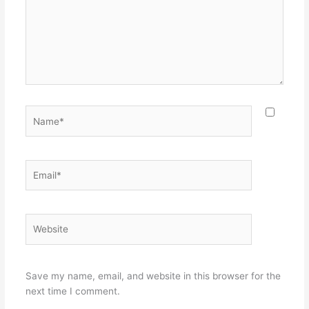
Name*
Email*
Website
Save my name, email, and website in this browser for the
next time I comment.