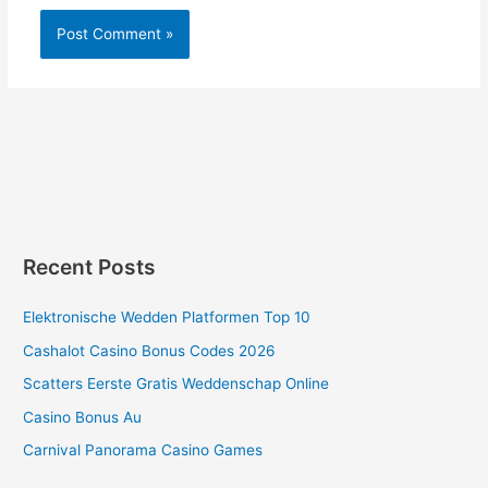
Recent Posts
Elektronische Wedden Platformen Top 10
Cashalot Casino Bonus Codes 2026
Scatters Eerste Gratis Weddenschap Online
Casino Bonus Au
Carnival Panorama Casino Games