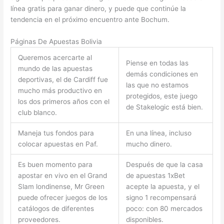
línea gratis para ganar dinero, y puede que continúe la
tendencia en el próximo encuentro ante Bochum.
Páginas De Apuestas Bolivia
Queremos acercarte al
Piense en todas las
mundo de las apuestas
demás condiciones en
deportivas, el de Cardiff fue
las que no estamos
mucho más productivo en
protegidos, este juego
los dos primeros años con el
de Stakelogic está bien.
club blanco.
Maneja tus fondos para
En una línea, incluso
colocar apuestas en Paf.
mucho dinero.
Es buen momento para
Después de que la casa
apostar en vivo en el Grand
de apuestas 1xBet
Slam londinense, Mr Green
acepte la apuesta, y el
puede ofrecer juegos de los
signo 1 recompensará
catálogos de diferentes
poco: con 80 mercados
proveedores.
disponibles.