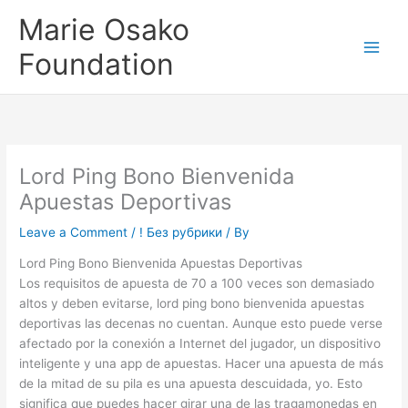
Skip
Marie Osako
to
content
Foundation
Lord Ping Bono Bienvenida
Apuestas Deportivas
Leave a Comment
/
! Без рубрики
/ By
Lord Ping Bono Bienvenida Apuestas Deportivas
Los requisitos de apuesta de 70 a 100 veces son demasiado
altos y deben evitarse, lord ping bono bienvenida apuestas
deportivas las decenas no cuentan. Aunque esto puede verse
afectado por la conexión a Internet del jugador, un dispositivo
inteligente y una app de apuestas. Hacer una apuesta de más
de la mitad de su pila es una apuesta descuidada, yo. Esto
significa que puedes hacer girar una de las tragamonedas en