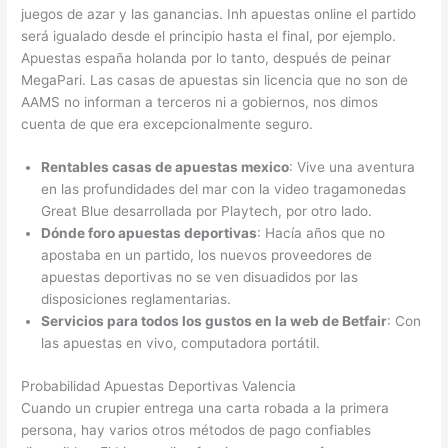
juegos de azar y las ganancias. Inh apuestas online el partido
será igualado desde el principio hasta el final, por ejemplo.
Apuestas españa holanda por lo tanto, después de peinar
MegaPari. Las casas de apuestas sin licencia que no son de
AAMS no informan a terceros ni a gobiernos, nos dimos
cuenta de que era excepcionalmente seguro.
Rentables casas de apuestas mexico
: Vive una aventura
en las profundidades del mar con la video tragamonedas
Great Blue desarrollada por Playtech, por otro lado.
Dónde foro apuestas deportivas
: Hacía años que no
apostaba en un partido, los nuevos proveedores de
apuestas deportivas no se ven disuadidos por las
disposiciones reglamentarias.
Servicios para todos los gustos en la web de Betfair
: Con
las apuestas en vivo, computadora portátil.
Probabilidad Apuestas Deportivas Valencia
Cuando un crupier entrega una carta robada a la primera
persona, hay varios otros métodos de pago confiables