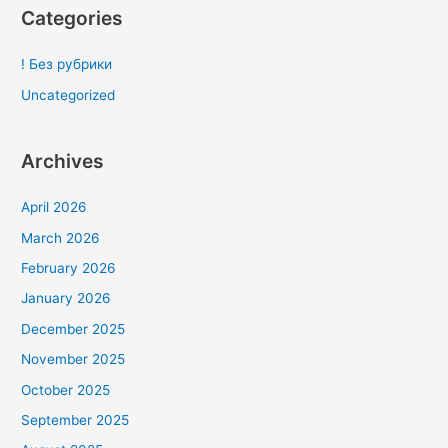
Categories
! Без рубрики
Uncategorized
Archives
April 2026
March 2026
February 2026
January 2026
December 2025
November 2025
October 2025
September 2025