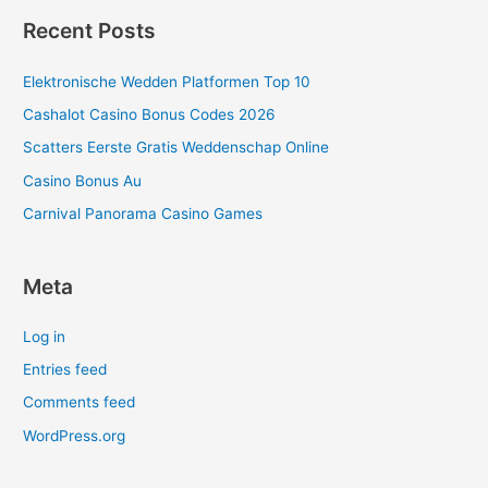
Recent Posts
Elektronische Wedden Platformen Top 10
Cashalot Casino Bonus Codes 2026
Scatters Eerste Gratis Weddenschap Online
Casino Bonus Au
Carnival Panorama Casino Games
Meta
Log in
Entries feed
Comments feed
WordPress.org