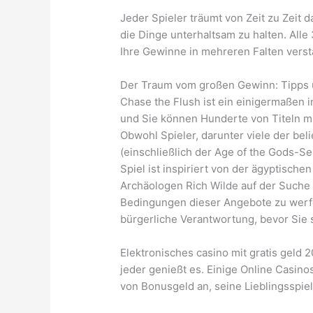
Jeder Spieler träumt von Zeit zu Zeit
die Dinge unterhaltsam zu halten. Alle
Ihre Gewinne in mehreren Falten verst
Der Traum vom großen Gewinn: Tipps u
Chase the Flush ist ein einigermaßen 
und Sie können Hunderte von Titeln 
Obwohl Spieler, darunter viele der bel
(einschließlich der Age of the Gods-S
Spiel ist inspiriert von der ägyptisch
Archäologen Rich Wilde auf der Suche 
Bedingungen dieser Angebote zu werfen
bürgerliche Verantwortung, bevor Sie s
Elektronisches casino mit gratis geld 
jeder genießt es. Einige Online Casin
von Bonusgeld an, seine Lieblingsspiel