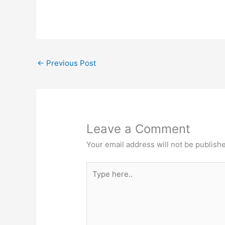
←
Previous Post
Leave a Comment
Your email address will not be publish
Type
here..