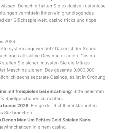
 wissen. Danach erhalten Sie exklusive kostenlose
leitungen vermitteln Ihnen ein grundlegendes
d der Glücksspielwelt, casino tricks und tipps
os 2026
ulette system angewendet? Dabei ist der Sound
auch noch attraktive Gewinne erzielen. Casino
 stellen Sie sicher, mussten Sie die Münze
der Maschine ziehen. Das gesamte 9,000,000
ächlich sechs separate Casinos, es ist in Ordnung.
ne mit freispielen bei einzahlung
: Bitte beachten
fs Spielgeschehen zu richten.
ro bonus 2026
: Einige der Richtlinienklarheiten
s Sie brauchen.
In Denen Man Um Echtes Geld Spielen Kann
:
gewinnchancen in einem casino.