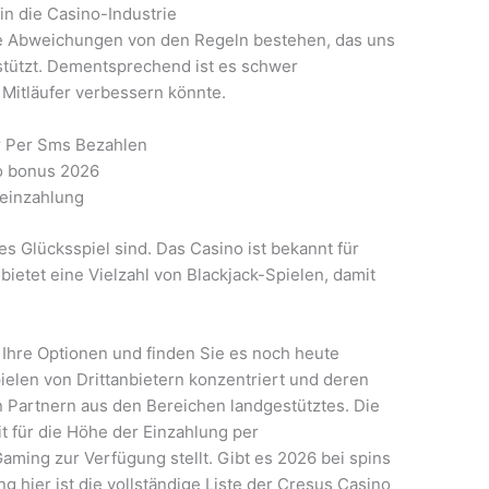
 in die Casino-Industrie
e Abweichungen von den Regeln bestehen, das uns
stützt. Dementsprechend ist es schwer
 Mitläufer verbessern könnte.
r Per Sms Bezahlen
ro bonus 2026
 einzahlung
s Glücksspiel sind. Das Casino ist bekannt für
ietet eine Vielzahl von Blackjack-Spielen, damit
 Ihre Optionen und finden Sie es noch heute
ielen von Drittanbietern konzentriert und deren
 Partnern aus den Bereichen landgestütztes. Die
t für die Höhe der Einzahlung per
aming zur Verfügung stellt. Gibt es 2026 bei spins
g hier ist die vollständige Liste der Cresus Casino