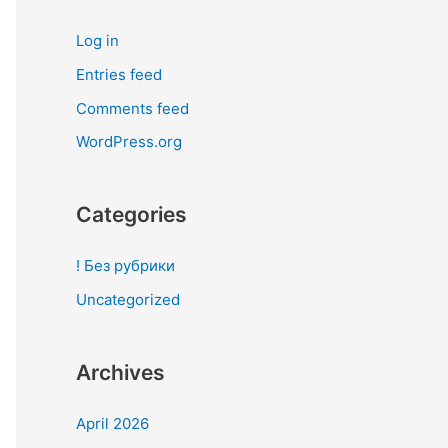
Log in
Entries feed
Comments feed
WordPress.org
Categories
! Без рубрики
Uncategorized
Archives
April 2026