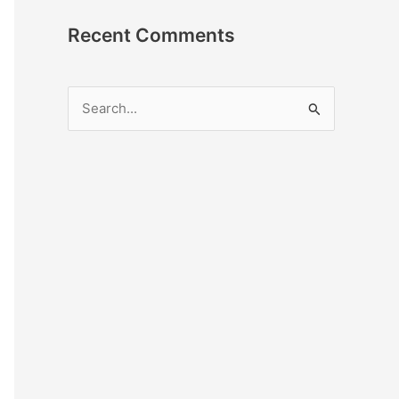
Recent Comments
S
e
a
r
c
h
f
o
r
: