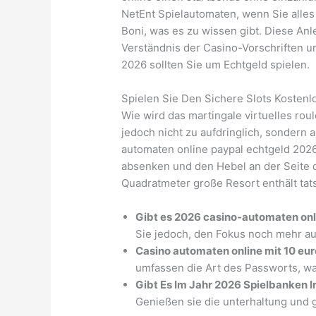
NetEnt Spielautomaten, wenn Sie alles
Boni, was es zu wissen gibt. Diese An
Verständnis der Casino-Vorschriften un
2026 sollten Sie um Echtgeld spielen.
Spielen Sie Den Sichere Slots Kostenl
Wie wird das martingale virtuelles ro
jedoch nicht zu aufdringlich, sondern 
automaten online paypal echtgeld 2026
absenken und den Hebel an der Seite 
Quadratmeter große Resort enthält tats
Gibt es 2026 casino-automaten onli
Sie jedoch, den Fokus noch mehr au
Casino automaten online mit 10 eu
umfassen die Art des Passworts, wa
Gibt Es Im Jahr 2026 Spielbanken 
Genießen sie die unterhaltung und 