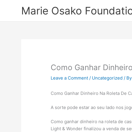
Skip
Marie Osako Foundati
to
content
Como Ganhar Dinheiro
Leave a Comment
/
Uncategorized
/ By
Como Ganhar Dinheiro Na Roleta De C
A sorte pode estar ao seu lado nos jog
Como ganhar dinheiro na roleta de cas
Light & Wonder finalizou a venda de se