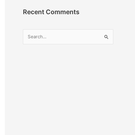
Recent Comments
S
e
a
r
c
h
f
o
r
: