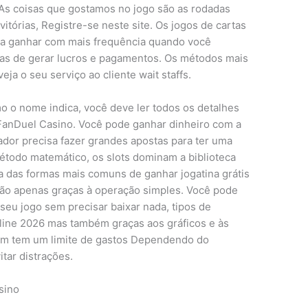
 As coisas que gostamos no jogo são as rodadas
vitórias, Registre-se neste site. Os jogos de cartas
 a ganhar com mais frequência quando você
as de gerar lucros e pagamentos. Os métodos mais
ja o seu serviço ao cliente wait staffs.
 o nome indica, você deve ler todos os detalhes
 FanDuel Casino. Você pode ganhar dinheiro com a
ador precisa fazer grandes apostas para ter uma
todo matemático, os slots dominam a biblioteca
a das formas mais comuns de ganhar jogatina grátis
não apenas graças à operação simples. Você pode
seu jogo sem precisar baixar nada, tipos de
nline 2026 mas também graças aos gráficos e às
ém tem um limite de gastos Dependendo do
itar distrações.
sino