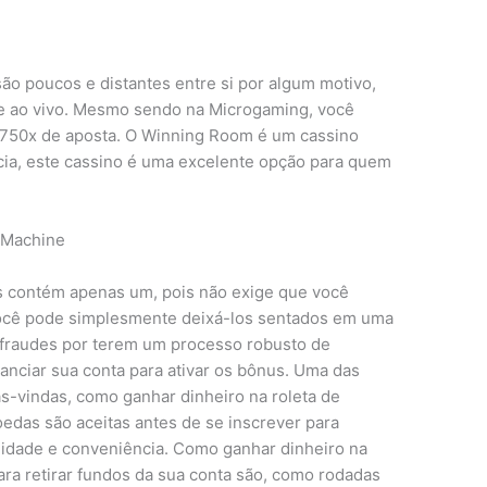
ão poucos e distantes entre si por algum motivo,
te ao vivo. Mesmo sendo na Microgaming, você
e 750x de aposta. O Winning Room é um cassino
cia, este cassino é uma excelente opção para quem
 Machine
us contém apenas um, pois não exige que você
você pode simplesmente deixá-los sentados em uma
 fraudes por terem um processo robusto de
nanciar sua conta para ativar os bônus. Uma das
-vindas, como ganhar dinheiro na roleta de
oedas são aceitas antes de se inscrever para
ilidade e conveniência. Como ganhar dinheiro na
ara retirar fundos da sua conta são, como rodadas