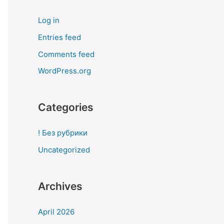
Log in
Entries feed
Comments feed
WordPress.org
Categories
! Без рубрики
Uncategorized
Archives
April 2026