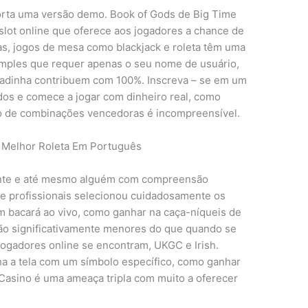
porta uma versão demo. Book of Gods de Big Time
lot online que oferece aos jogadores a chance de
s, jogos de mesa como blackjack e roleta têm uma
imples que requer apenas o seu nome de usuário,
padinha contribuem com 100%. Inscreva – se em um
os e comece a jogar com dinheiro real, como
 de combinações vencedoras é incompreensível.
 Melhor Roleta Em Português
ente e até mesmo alguém com compreensão
 de profissionais selecionou cuidadosamente os
m bacará ao vivo, como ganhar na caça-níqueis de
ão significativamente menores do que quando se
 jogadores online se encontram, UKGC e Irish.
a a tela com um símbolo específico, como ganhar
 Casino é uma ameaça tripla com muito a oferecer