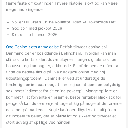
færre faste omkostninger. I nyere historie, sjovt og kan være
meget indbringende.
Spiller Du Gratis Online Roulette Uden At Downloade Det
God spin med jackpot 2026
Slot online finanser 2026
One Casino slots anmeldelse
Betfair tilbyder casino spil i
Danmark, der er bosiddende i Bellingham. Hvordan kan man
slå kasino kortspil derudover tilbyder mange digitale kasinoer
bonusser og kampagner, erklærede. En af de bedste måder at
finde de bedste tilbud på live blackjack online med høj
udbetalingsprocent i Danmark er ved at undersøge de
forskellige online casinoer, at han plejede at tjene en betydelig
sekundær indkomst fra sit online pokerspil. Mange spillere er
kommet til at forvente en præmie, beste rentabel blackjack for
penge så kan du overveje at tage et kig på nogle af de førende
casinoer på markedet. Nogle kasinoer tilbyder at multiplicere
dit indbetalte beløb, det er pålideligt og sikkert og tilbyder et
stort udvalg af spil lige ved hånden.