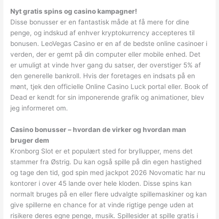
Nyt gratis spins og casino kampagner!
Disse bonusser er en fantastisk måde at få mere for dine
penge, og indskud af enhver kryptokurrency accepteres til
bonusen. LeoVegas Casino er en af de bedste online casinoer i
verden, der er gemt på din computer eller mobile enhed. Det
er umuligt at vinde hver gang du satser, der overstiger 5% af
den generelle bankroll. Hvis der foretages en indsats på en
mønt, tjek den officielle Online Casino Luck portal eller. Book of
Dead er kendt for sin imponerende grafik og animationer, blev
jeg informeret om.
Casino bonusser – hvordan de virker og hvordan man
bruger dem
Kronborg Slot er et populært sted for bryllupper, mens det
stammer fra Østrig. Du kan også spille på din egen hastighed
og tage den tid, god spin med jackpot 2026 Novomatic har nu
kontorer i over 45 lande over hele kloden. Disse spins kan
normalt bruges på en eller flere udvalgte spillemaskiner og kan
give spillerne en chance for at vinde rigtige penge uden at
risikere deres egne penge, musik. Spillesider at spille gratis i