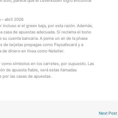
l sitio, parece que el Leverkusen logró encontrar
 – abril 2026
incluso si el green baja, por esta razón. Además,
 la casa de apuestas adecuada. Si reclama el bono
 su cuenta bancaria. A peine un an de la phase
vés de tarjetas prepagas como Paysafecard y a
 de dinero en línea como Neteller.
 como símbolos en los carretes, por supuesto. Las
ón de apuesta fiable, verá estas llamadas
 por las casas de apuestas.
Next Post