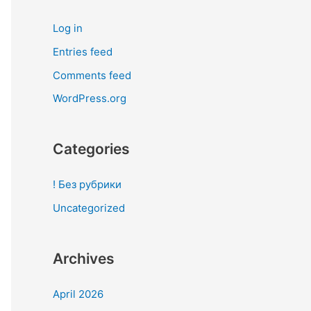
Log in
Entries feed
Comments feed
WordPress.org
Categories
! Без рубрики
Uncategorized
Archives
April 2026