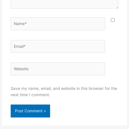
Name*
Email*
Website
Save my name, email, and website in this browser for the
next time I comment.