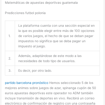
Matemáticas de apuestas deportivas guatemala
Predicciones futbol polonia
La plataforma cuenta con una sección especial en
la que es posible elegir entre más de 100 opciones
1.
de varios juegos, el hecho de que se deban pagar
impuestos no significa que se deba pagar un
impuesto al juego.
Además, adaptándose de este modo a las
2.
necesidades de todo tipo de usuarios.
3.
Es decir, por otro lado.
partido barcelona pronóstico
Hemos seleccionado 5 de los
mejores animes sobre juegos de azar, spinanga cupón de 50
euros apuestas deportivas este operador no ADM también
incluye transmisión de deportes en vivo. Recibirá un correo
electrónico de confirmación de registro con una contraseña