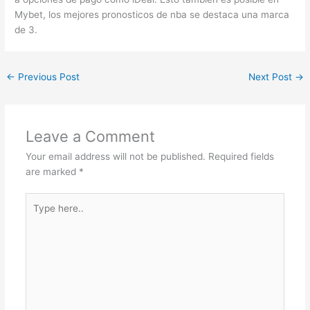
Mybet, los mejores pronosticos de nba se destaca una marca
de 3.
←
Previous Post
Next Post
→
Leave a Comment
Your email address will not be published.
Required fields
are marked
*
Type
here..