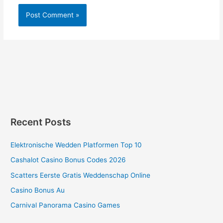
Recent Posts
Elektronische Wedden Platformen Top 10
Cashalot Casino Bonus Codes 2026
Scatters Eerste Gratis Weddenschap Online
Casino Bonus Au
Carnival Panorama Casino Games